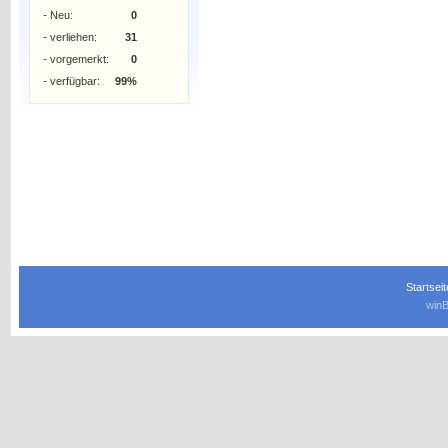
- Neu:
0
- verliehen:
31
- vorgemerkt:
0
- verfügbar:
99%
Startseit
winB