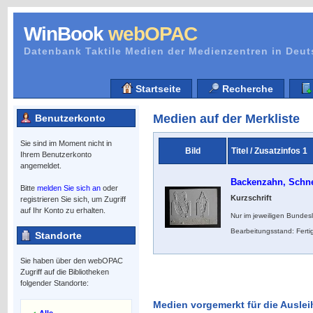
WinBook
webOPAC
Datenbank Taktile Medien der Medienzentren in Deu
Startseite
Recherche
Medien auf der Merkliste
Benutzerkonto
Sie sind im Moment nicht in
Bild
Titel / Zusatzinfos 1
Ihrem Benutzerkonto
angemeldet.
Backenzahn, Schn
Bitte
melden Sie sich an
oder
Kurzschrift
registrieren Sie sich, um Zugriff
auf Ihr Konto zu erhalten.
Nur im jeweiligen Bundes
Bearbeitungsstand: Ferti
Standorte
Sie haben über den webOPAC
Zugriff auf die Bibliotheken
folgender Standorte:
Medien vorgemerkt für die Auslei