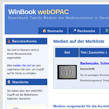
WinBook
webOPAC
Datenbank Taktile Medien der Medienzentren in Deu
Startseite
Recherche
Medien auf der Merkliste
Benutzerkonto
Sie sind im Moment nicht in
Bild
Titel / Zusatzinfos 1
Ihrem Benutzerkonto
angemeldet.
Backenzahn, Schn
Bitte
melden Sie sich an
oder
Kurzschrift
registrieren Sie sich, um Zugriff
auf Ihr Konto zu erhalten.
Nur im jeweiligen Bundes
Bearbeitungsstand: Ferti
Standorte
Sie haben über den webOPAC
Zugriff auf die Bibliotheken
folgender Standorte:
Medien vorgemerkt für die Auslei