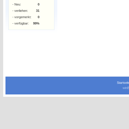
- Neu:
0
- verliehen:
31
- vorgemerkt:
0
- verfügbar:
99%
Startseit
winB