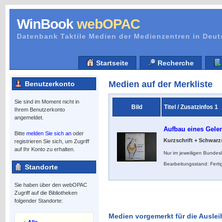
WinBook
webOPAC
Datenbank Taktile Medien der Medienzentren in Deu
Startseite
Recherche
Medien auf der Merkliste
Benutzerkonto
Sie sind im Moment nicht in
Bild
Titel / Zusatzinfos 1
Ihrem Benutzerkonto
angemeldet.
Aufbau eines Gelen
Bitte
melden Sie sich an
oder
Kurzschrift + Schwarzs
registrieren Sie sich, um Zugriff
auf Ihr Konto zu erhalten.
Nur im jeweiligen Bundes
Bearbeitungsstand: Ferti
Standorte
Sie haben über den webOPAC
Zugriff auf die Bibliotheken
folgender Standorte:
Medien vorgemerkt für die Auslei