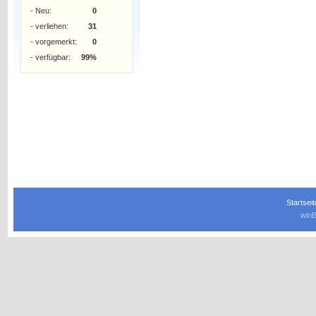
- Neu:
0
- verliehen:
31
- vorgemerkt:
0
- verfügbar:
99%
Startseit
winB