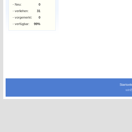
- Neu:
0
- verliehen:
31
- vorgemerkt:
0
- verfügbar:
99%
Startseit
winB