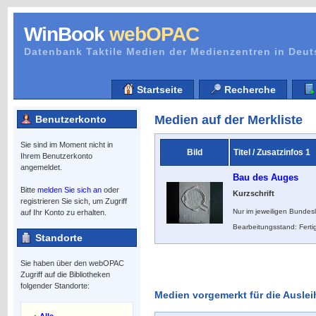
WinBook
webOPAC
Datenbank Taktile Medien der Medienzentren in Deu
Startseite
Recherche
Medien auf der Merkliste
Benutzerkonto
Sie sind im Moment nicht in
Bild
Titel / Zusatzinfos 1
Ihrem Benutzerkonto
angemeldet.
Bau des Auges
Bitte
melden Sie sich an
oder
Kurzschrift
registrieren Sie sich, um Zugriff
Nur im jeweiligen Bundes
auf Ihr Konto zu erhalten.
Bearbeitungsstand: Ferti
Standorte
Sie haben über den webOPAC
Zugriff auf die Bibliotheken
folgender Standorte:
Medien vorgemerkt für die Auslei