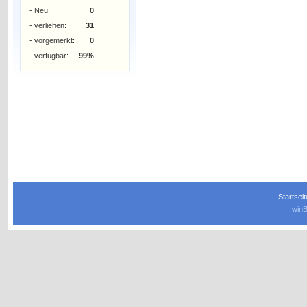
- Neu:
0
- verliehen:
31
- vorgemerkt:
0
- verfügbar:
99%
Startseit
winB