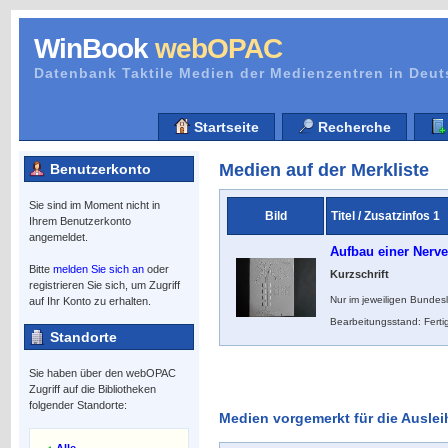
WinBook
webOPAC
Datenbank Taktile Medien der Medienzentren in Deu
Startseite
Recherche
Medien auf der Merkliste
Benutzerkonto
Sie sind im Moment nicht in
Bild
Titel / Zusatzinfos 1
Ihrem Benutzerkonto
angemeldet.
Aufbau einer Nerve
Bitte
melden Sie sich an
oder
Kurzschrift
registrieren Sie sich, um Zugriff
Nur im jeweiligen Bundes
auf Ihr Konto zu erhalten.
Bearbeitungsstand: Ferti
Standorte
Sie haben über den webOPAC
Zugriff auf die Bibliotheken
folgender Standorte:
Medien vorgemerkt für die Auslei