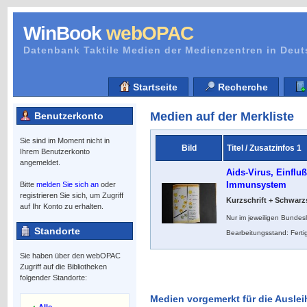
WinBook
webOPAC
Datenbank Taktile Medien der Medienzentren in Deu
Startseite
Recherche
Medien auf der Merkliste
Benutzerkonto
Sie sind im Moment nicht in
Bild
Titel / Zusatzinfos 1
Ihrem Benutzerkonto
angemeldet.
Aids-Virus, Einfluß
Immunsystem
Bitte
melden Sie sich an
oder
registrieren Sie sich, um Zugriff
Kurzschrift + Schwarzs
auf Ihr Konto zu erhalten.
Nur im jeweiligen Bundes
Standorte
Bearbeitungsstand: Ferti
Sie haben über den webOPAC
Zugriff auf die Bibliotheken
folgender Standorte:
Medien vorgemerkt für die Auslei