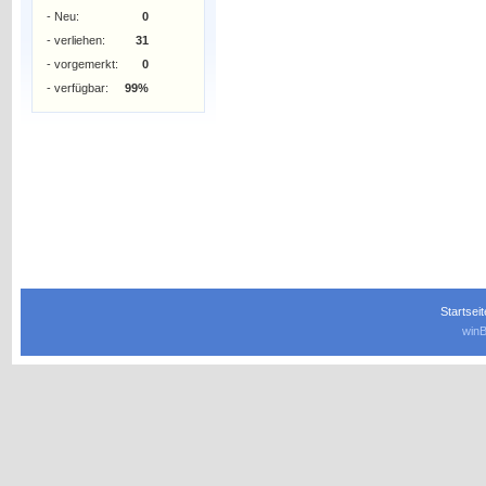
- Neu:
0
- verliehen:
31
- vorgemerkt:
0
- verfügbar:
99%
Startseit
winB