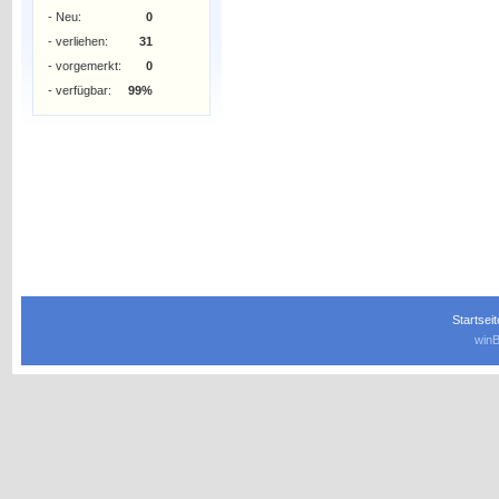
- Neu:
0
- verliehen:
31
- vorgemerkt:
0
- verfügbar:
99%
Startseit
winB