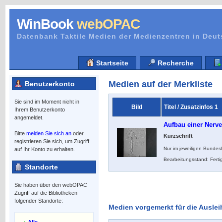
WinBook
webOPAC
Datenbank Taktile Medien der Medienzentren in Deu
Startseite
Recherche
Medien auf der Merkliste
Benutzerkonto
Sie sind im Moment nicht in
Bild
Titel / Zusatzinfos 1
Ihrem Benutzerkonto
angemeldet.
Aufbau einer Nerve
Bitte
melden Sie sich an
oder
Kurzschrift
registrieren Sie sich, um Zugriff
Nur im jeweiligen Bundes
auf Ihr Konto zu erhalten.
Bearbeitungsstand: Ferti
Standorte
Sie haben über den webOPAC
Zugriff auf die Bibliotheken
folgender Standorte:
Medien vorgemerkt für die Auslei