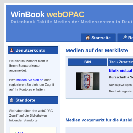
WinBook
webOPAC
Datenbank Taktile Medien der Medienzentren in Deu
Startseite
Re
Medien auf der Merkliste
Benutzerkonto
Sie sind im Moment nicht in
Bild
Titel / Zusatzi
Ihrem Benutzerkonto
Blutkreislauf
angemeldet.
Kurzschrift + S
Bitte
melden Sie sich an
oder
registrieren Sie sich, um Zugriff
Nur im jeweilige
auf Ihr Konto zu erhalten.
Bearbeitungsstan
Standorte
Sie haben über den webOPAC
Zugriff auf die Bibliotheken
Medien vorgemerkt für die Ausle
folgender Standorte: