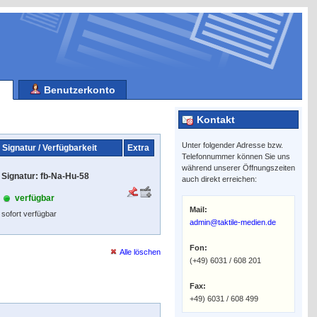
Benutzerkonto
Kontakt
Unter folgender Adresse bzw.
Signatur / Verfügbarkeit
Extra
Telefonnummer können Sie uns
während unserer Öffnungszeiten
Signatur: fb-Na-Hu-58
auch direkt erreichen:
verfügbar
Mail:
sofort verfügbar
admin@taktile-medien.de
Fon:
Alle löschen
(+49) 6031 / 608 201
Fax:
+49) 6031 / 608 499