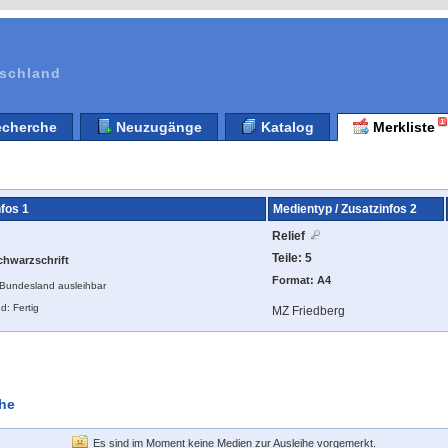
tschland
cherche
Neuzugänge
Katalog
Merkliste
nfos 1
Medientyp / Zusatzinfos 2
Relief
Teile: 5
chwarzschrift
Format: A4
n Bundesland ausleihbar
d: Fertig
MZ Friedberg
ihe
Es sind im Moment keine Medien zur Ausleihe vorgemerkt.