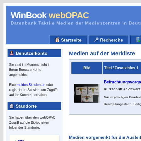
WinBook
webOPAC
Datenbank Taktile Medien der Medienzentren in Deu
Startseite
Recherche
Medien auf der Merkliste
Benutzerkonto
Sie sind im Moment nicht in
Bild
Titel / Zusatzinfos 1
Ihrem Benutzerkonto
angemeldet.
Befruchtungsvorg
Bitte
melden Sie sich an
oder
Kurzschrift + Schwarzs
registrieren Sie sich, um Zugriff
auf Ihr Konto zu erhalten.
Nur im jeweiligen Bundes
Bearbeitungsstand: Ferti
Standorte
Sie haben über den webOPAC
Zugriff auf die Bibliotheken
folgender Standorte:
Medien vorgemerkt für die Auslei