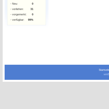
- Neu:
0
- verliehen:
31
- vorgemerkt:
0
- verfügbar:
99%
Startseit
winB