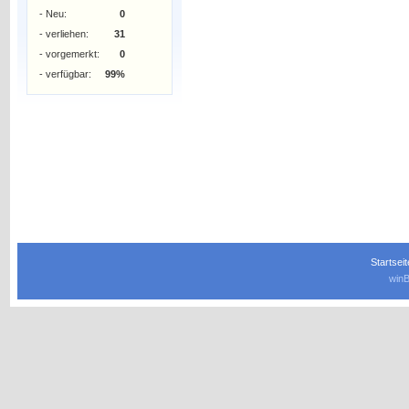
- Neu:
0
- verliehen:
31
- vorgemerkt:
0
- verfügbar:
99%
Startseit
winB