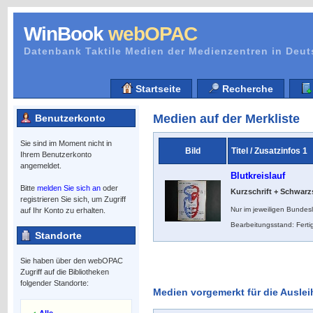
WinBook
webOPAC
Datenbank Taktile Medien der Medienzentren in Deu
Startseite
Recherche
Medien auf der Merkliste
Benutzerkonto
Sie sind im Moment nicht in
Bild
Titel / Zusatzinfos 1
Ihrem Benutzerkonto
angemeldet.
Blutkreislauf
Bitte
melden Sie sich an
oder
Kurzschrift + Schwarzs
registrieren Sie sich, um Zugriff
Nur im jeweiligen Bundes
auf Ihr Konto zu erhalten.
Bearbeitungsstand: Ferti
Standorte
Sie haben über den webOPAC
Zugriff auf die Bibliotheken
folgender Standorte:
Medien vorgemerkt für die Auslei