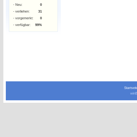
- Neu:
0
- verliehen:
31
- vorgemerkt:
0
- verfügbar:
99%
Startseit
winB