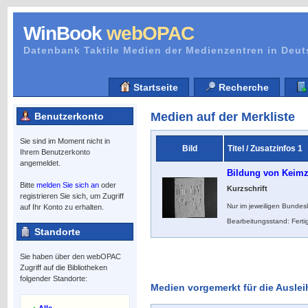
WinBook
webOPAC
Datenbank Taktile Medien der Medienzentren in Deu
Startseite
Recherche
Medien auf der Merkliste
Benutzerkonto
Sie sind im Moment nicht in
Bild
Titel / Zusatzinfos 1
Ihrem Benutzerkonto
angemeldet.
Bildung von Keimz
Bitte
melden Sie sich an
oder
Kurzschrift
registrieren Sie sich, um Zugriff
Nur im jeweiligen Bundes
auf Ihr Konto zu erhalten.
Bearbeitungsstand: Ferti
Standorte
Sie haben über den webOPAC
Zugriff auf die Bibliotheken
folgender Standorte:
Medien vorgemerkt für die Auslei