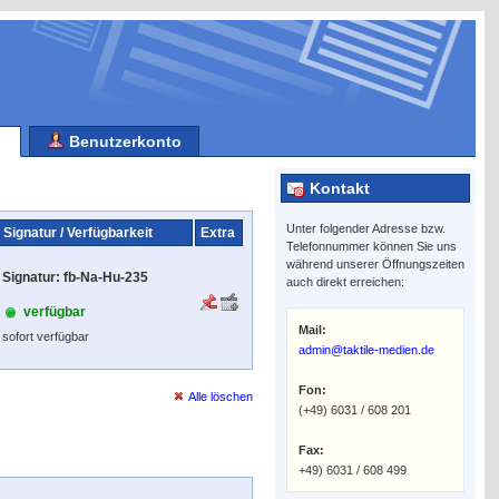
Benutzerkonto
Kontakt
Unter folgender Adresse bzw.
Signatur / Verfügbarkeit
Extra
Telefonnummer können Sie uns
während unserer Öffnungszeiten
Signatur: fb-Na-Hu-235
auch direkt erreichen:
verfügbar
Mail:
sofort verfügbar
admin@taktile-medien.de
Fon:
Alle löschen
(+49) 6031 / 608 201
Fax:
+49) 6031 / 608 499