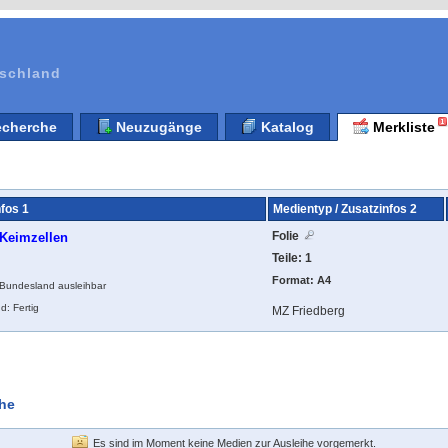
tschland
cherche
Neuzugänge
Katalog
Merkliste
nfos 1
Medientyp / Zusatzinfos 2
Folie
 Keimzellen
Teile: 1
Format: A4
n Bundesland ausleihbar
d: Fertig
MZ Friedberg
ihe
Es sind im Moment keine Medien zur Ausleihe vorgemerkt.