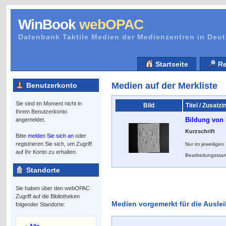
WinBook
webOPAC
Datenbank Taktile Medien der Medienzentren in Deu
Startseite
Re
Medien auf der Merkliste
Benutzerkonto
Sie sind im Moment nicht in
Bild
Titel / Zusatzi
Ihrem Benutzerkonto
Bildung von
angemeldet.
Kurzschrift
Bitte
melden Sie sich an
oder
registrieren Sie sich, um Zugriff
Nur im jeweilige
auf Ihr Konto zu erhalten.
Bearbeitungsstan
Standorte
Sie haben über den webOPAC
Zugriff auf die Bibliotheken
Medien vorgemerkt für die Ausle
folgender Standorte: