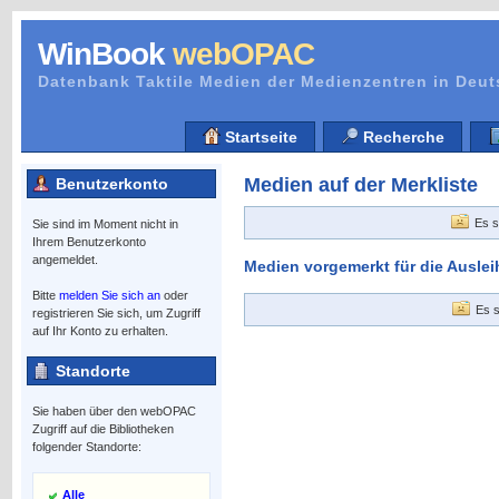
WinBook
webOPAC
Datenbank Taktile Medien der Medienzentren in Deu
Startseite
Recherche
Medien auf der Merkliste
Benutzerkonto
Es s
Sie sind im Moment nicht in
Ihrem Benutzerkonto
angemeldet.
Medien vorgemerkt für die Auslei
Bitte
melden Sie sich an
oder
Es s
registrieren Sie sich, um Zugriff
auf Ihr Konto zu erhalten.
Standorte
Sie haben über den webOPAC
Zugriff auf die Bibliotheken
folgender Standorte:
Alle