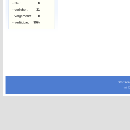
- Neu:
0
- verliehen:
31
- vorgemerkt:
0
- verfügbar:
99%
Startseit
winB