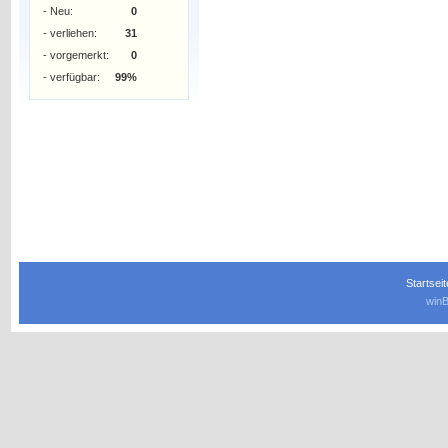
- Neu:
0
- verliehen:
31
- vorgemerkt:
0
- verfügbar:
99%
Startseit
winB