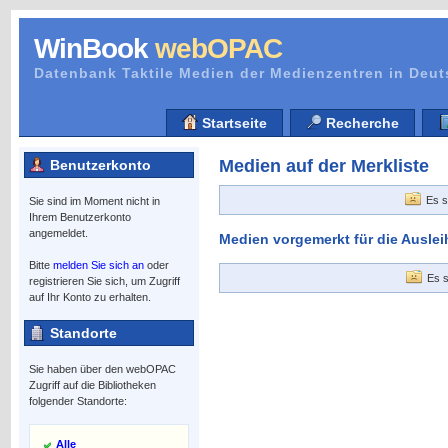
WinBook
webOPAC
Datenbank Taktile Medien der Medienzentren in Deu
Startseite
Recherche
Medien auf der Merkliste
Benutzerkonto
Es s
Sie sind im Moment nicht in
Ihrem Benutzerkonto
angemeldet.
Medien vorgemerkt für die Auslei
Bitte
melden Sie sich an
oder
Es s
registrieren Sie sich, um Zugriff
auf Ihr Konto zu erhalten.
Standorte
Sie haben über den webOPAC
Zugriff auf die Bibliotheken
folgender Standorte:
Alle