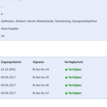
...
a
Zellkörper; Zellkern; Neurit; Markscheide; Schmierring; Synapsenköpfchen
ohne Angabe
A4
Zugangsdatum
Signatur
Verfügbarkeit
01.01.0001
fb-Na-Hu-44
Verfügbar
08.06.2017
fb-Na-Hu-45
Verfügbar
08.06.2017
fb-Na-Hu-46
Verfügbar
08.06.2017
fb-Na-Hu-47
Verfügbar