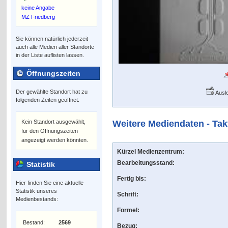
keine Angabe
MZ Friedberg
Sie können natürlich jederzeit
auch alle Medien aller Standorte
in der Liste auflisten lassen.
Öffnungszeiten
Der gewählte Standort hat zu
Ausle
folgenden Zeiten geöffnet:
Kein Standort ausgewählt,
Weitere Mediendaten - Tak
für den Öffnungszeiten
angezeigt werden könnten.
Kürzel Medienzentrum:
Bearbeitungsstand:
Statistik
Fertig bis:
Hier finden Sie eine aktuelle
Statistik unseres
Schrift:
Medienbestands:
Formel:
Bestand:
2569
Bezug: