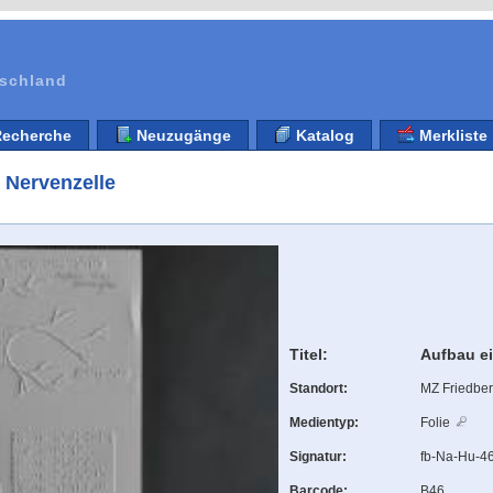
tschland
echerche
Neuzugänge
Katalog
Merkliste
 Nervenzelle
Titel:
Aufbau ei
Standort:
MZ Friedbe
Medientyp:
Folie
Signatur:
fb-Na-Hu-4
Barcode:
B46