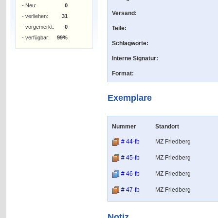
- Neu:
0
Versand:
- verliehen:
31
- vorgemerkt:
0
Teile:
- verfügbar:
99%
Schlagworte:
Interne Signatur:
Format:
Exemplare
Nummer
Standort
# 44-fb
MZ Friedberg
# 45-fb
MZ Friedberg
# 46-fb
MZ Friedberg
# 47-fb
MZ Friedberg
Notiz