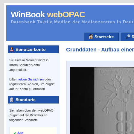
WinBook
webOPAC
Datenbank Taktile Medien der Medienzentren in Deu
Startseite
R
Grunddaten - Aufbau einer
Benutzerkonto
Sie sind im Moment nicht in
Ihrem Benutzerkonto
angemeldet.
Bitte
melden Sie sich an
oder
registrieren Sie sich, um Zugriff
auf Ihr Konto zu erhalten.
Standorte
Sie haben über den webOPAC
Zugriff auf die Bibliotheken
folgender Standorte:
Alle