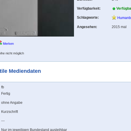
Verfügbarkeit:
Verfügb
Schlagworte:
Humanbi
Angesehen:
2015 mal
Merken
ihe nicht möglich
tile Mediendaten
fb
Fertig
ohne Angabe
Kurzschrift
---
Nur im jeweiligen Bundesland ausleihbar