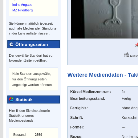
keine Angabe
MZ Friedberg
Sie können natürlich jederzeit
auch alle Medien aller Standorte
in der Liste auflisten lassen.
Öffnungszeiten
Der gewählte Standort hat zu
Ausle
folgenden Zeiten geöffnet:
Kein Standort ausgewählt,
Weitere Mediendaten - Tak
für den Öffnungszeiten
angezeigt werden könnten.
Kürzel Medienzentrum:
fb
Bearbeitungsstand:
Fertig
Statistik
Fertig bis:
ohne An
Hier finden Sie eine aktuelle
Statistik unseres
Schrift:
Kurzschrif
Medienbestands:
Formel:
---
Bestand:
2569
Bezug:
Nur im je