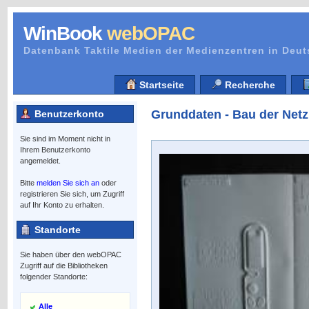
WinBook
webOPAC
Datenbank Taktile Medien der Medienzentren in Deu
Startseite
Recherche
Grunddaten - Bau der Netz
Benutzerkonto
Sie sind im Moment nicht in
Ihrem Benutzerkonto
angemeldet.
Bitte
melden Sie sich an
oder
registrieren Sie sich, um Zugriff
auf Ihr Konto zu erhalten.
Standorte
Sie haben über den webOPAC
Zugriff auf die Bibliotheken
folgender Standorte:
Alle