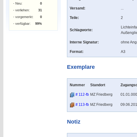
- Neu:
0
Versand:
...
- verliehen:
31
- vorgemerkt:
0
Teile:
2
- verfügbar:
99%
Lichteinf
Schlagworte:
Außengli
Interne Signatur:
ohne An
Format:
A3
Exemplare
Nummer
Standort
Zugangs
# 112-fb
MZ Friedberg
01.01.00
# 113-fb
MZ Friedberg
09.06.20
Notiz