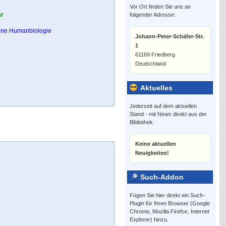
Vor Ort finden Sie uns an
ar
folgender Adresse:
ine Humanbiologie
Johann-Peter-Schäfer-Str.
1
61169 Friedberg
Deutschland
Aktuelles
Jederzeit auf dem aktuellen
Stand - mit News direkt aus der
Bibliothek.
Keine aktuellen
Neuigkeiten!
Such-Addon
Fügen Sie hier direkt ein Such-
Plugin für Ihren Browser (Google
Chrome, Mozilla Firefox, Internet
Explorer) hinzu.