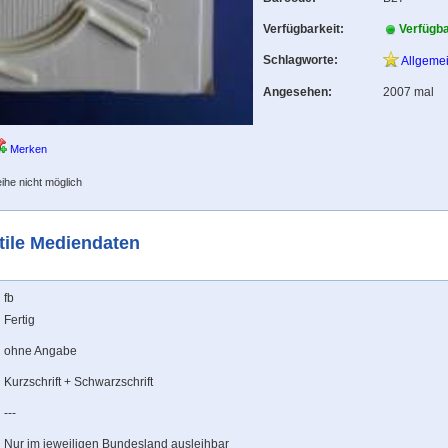
Verfügbarkeit:
Verfügb
Schlagworte:
Allgeme
Angesehen:
2007 mal
Merken
ihe nicht möglich
tile Mediendaten
fb
Fertig
ohne Angabe
Kurzschrift + Schwarzschrift
---
Nur im jeweiligen Bundesland ausleihbar