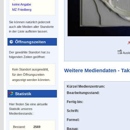
keine Angabe
MZ Friedberg
Sie können natürlich jederzeit
auch alle Medien aller Standorte
in der Liste auflisten lassen.
Öffnungszeiten
Der gewählte Standort hat zu
Ausle
folgenden Zeiten geöffnet:
Kein Standort ausgewählt,
Weitere Mediendaten - Tak
für den Öffnungszeiten
angezeigt werden könnten.
Kürzel Medienzentrum:
Bearbeitungsstand:
Statistik
Fertig bis:
Hier finden Sie eine aktuelle
Statistik unseres
Schrift:
Medienbestands:
Formel:
Bestand:
2569
Bezug: