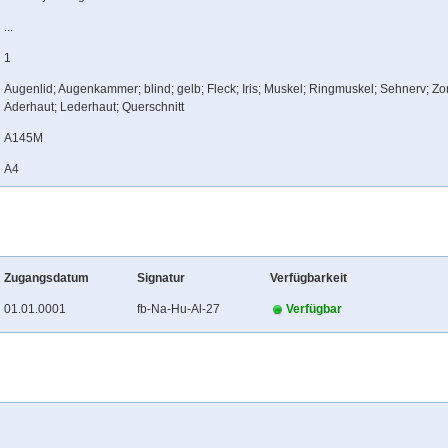
...
1
Augenlid; Augenkammer; blind; gelb; Fleck; Iris; Muskel; Ringmuskel; Sehnerv; Zo
Aderhaut; Lederhaut; Querschnitt
A145M
A4
Zugangsdatum
Signatur
Verfügbarkeit
01.01.0001
fb-Na-Hu-Al-27
Verfügbar