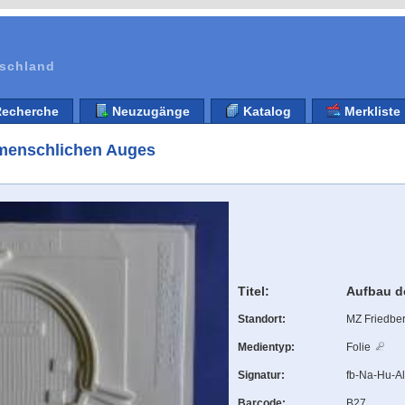
tschland
echerche
Neuzugänge
Katalog
Merkliste
 menschlichen Auges
Titel:
Aufbau d
Standort:
MZ Friedbe
Medientyp:
Folie
Signatur:
fb-Na-Hu-A
Barcode:
B27