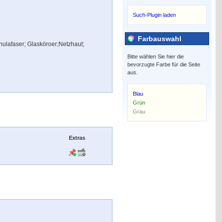
Such-Plugin laden
Farbauswahl
nulafaser; Glasköroer;Netzhaut;
Bitte wählen Sie hier die
bevorzugte Farbe für die Seite
aus.
Blau
Grün
Grau
Extras