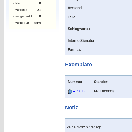
- Neu:
0
Versand:
- verliehen:
31
- vorgemerkt:
0
Teile:
- verfügbar:
99%
Schlagworte:
Interne Signatur:
Format:
Exemplare
Nummer
Standort
# 27-fb
MZ Friedberg
Notiz
keine Notiz hinterlegt