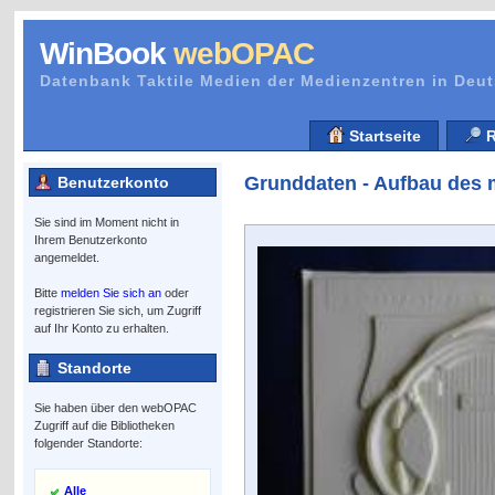
WinBook
webOPAC
Datenbank Taktile Medien der Medienzentren in Deu
Startseite
R
Grunddaten - Aufbau des
Benutzerkonto
Sie sind im Moment nicht in
Ihrem Benutzerkonto
angemeldet.
Bitte
melden Sie sich an
oder
registrieren Sie sich, um Zugriff
auf Ihr Konto zu erhalten.
Standorte
Sie haben über den webOPAC
Zugriff auf die Bibliotheken
folgender Standorte:
Alle