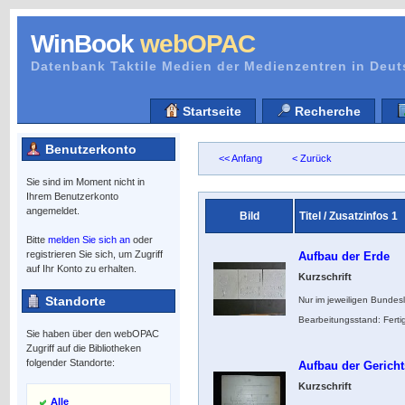
WinBook
webOPAC
Datenbank Taktile Medien der Medienzentren in Deu
Startseite
Recherche
Benutzerkonto
<< Anfang
< Zurück
Sie sind im Moment nicht in
Ihrem Benutzerkonto
angemeldet.
Bild
Titel / Zusatzinfos 1
Bitte
melden Sie sich an
oder
registrieren Sie sich, um Zugriff
Aufbau der Erde
auf Ihr Konto zu erhalten.
Kurzschrift
Standorte
Nur im jeweiligen Bundes
Bearbeitungsstand: Ferti
Sie haben über den webOPAC
Zugriff auf die Bibliotheken
folgender Standorte:
Aufbau der Gericht
Kurzschrift
Alle