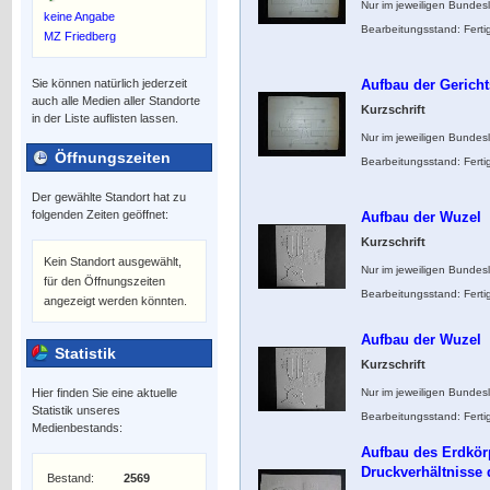
Nur im jeweiligen Bundes
keine Angabe
Bearbeitungsstand: Ferti
MZ Friedberg
Sie können natürlich jederzeit
Aufbau der Gericht
auch alle Medien aller Standorte
Kurzschrift
in der Liste auflisten lassen.
Nur im jeweiligen Bundes
Öffnungszeiten
Bearbeitungsstand: Ferti
Der gewählte Standort hat zu
folgenden Zeiten geöffnet:
Aufbau der Wuzel
Kurzschrift
Kein Standort ausgewählt,
Nur im jeweiligen Bundes
für den Öffnungszeiten
Bearbeitungsstand: Ferti
angezeigt werden könnten.
Aufbau der Wuzel
Statistik
Kurzschrift
Hier finden Sie eine aktuelle
Nur im jeweiligen Bundes
Statistik unseres
Bearbeitungsstand: Ferti
Medienbestands:
Aufbau des Erdkörp
Druckverhältnisse 
Bestand:
2569